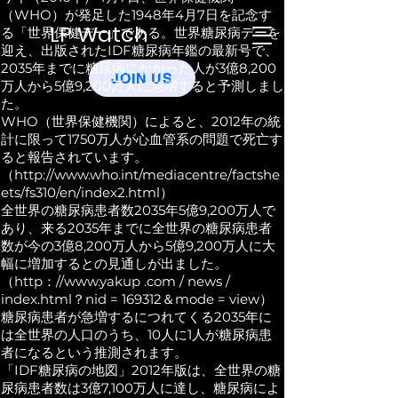
（WHO）が発足した1948年4月7日を記念す
LP Watch
る「世界保健デー」である。世界糖尿病デーを
迎え、出版されたIDF糖尿病年鑑の最新号で、
2035年までに糖尿病にかかった人が3億8,200
JOIN US
万人から5億9,200万人に急増すると予測しまし
た。
WHO（世界保健機関）によると、2012年の統
計に限って1750万人が心血管系の問題で死亡す
ると報告されています。
（http://www.who.int/mediacentre/factshe
ets/fs310/en/index2.html）
全世界の糖尿病患者数2035年5億9,200万人で
あり、来る2035年までに全世界の糖尿病患者
数が今の3億8,200万人から5億9,200万人に大
幅に増加するとの見通しが出ました。
（http：//
www.yakup
.com / news /
index.html？nid = 169312＆mode = view）
糖尿病患者が急増するにつれてくる2035年に
は全世界の人口のうち、10人に1人が糖尿病患
者になるという推測されます。
「IDF糖尿病の地図」2012年版は、全世界の糖
尿病患者数は3億7,100万人に達し、糖尿病によ