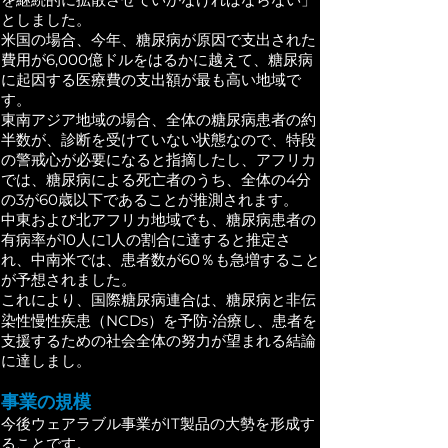
としました。
米国の場合、今年、糖尿病が原因で支出された
費用が6,000億ドルをはるかに越えて、糖尿病
に起因する医療費の支出額が最も高い地域で
す。
東南アジア地域の場合、全体の糖尿病患者の約
半数が、診断を受けていない状態なので、特段
の警戒心が必要になると指摘したし、アフリカ
では、糖尿病による死亡者のうち、全体の4分
の3が60歳以下であることが推測されます。
中東および北アフリカ地域でも、糖尿病患者の
有病率が10人に1人の割合に達すると推定さ
れ、中南米では、患者数が60％も急増すること
が予想されました。
これにより、国際糖尿病連合は、糖尿病と非伝
染性慢性疾患（NCDs）を予防‧治療し、患者を
支援するための社会全体の努力が望まれる結論
に達しまし。
事業の規模
今後ウェアラブル事業がIT製品の大勢を形成す
ることです。