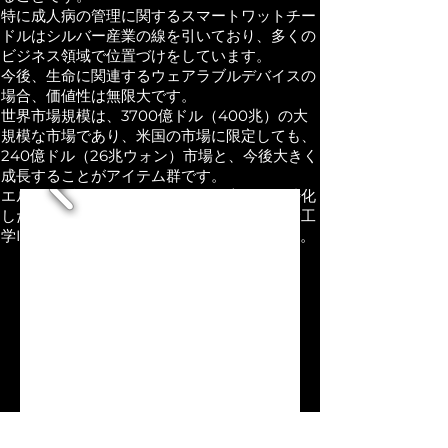
特に成人病の管理に関するスマートワットチー
ドルはシルバー産業の線を引いており、多くの
ビジネス領域で位置づけをしています。
今後、生命に関連するウェアラブルデバイスの
場合、価値性は無限大です。
世界市場規模は、3700億ドル（400兆）の大
規模な市場であり、米国の市場に限定しても、
240億ドル（26兆ウォン）市場と、今後大きく
成長することがアイテム群です。
エルピーダワット値は、この分に専門的に特化
した技術を保有している企業で、今後の生命工
学ITが融合した新たな地平を導いていきます。