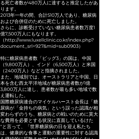
る死亡者数が480万人に達すると推定したがあ
ります。
2013年一年の間、合計510万人であり、糖尿病
および合併症のために死亡しました。
さらに、診断受けていない糖尿病患者数万度1
億7,500万人にもなります。
（http://www.luxellclinic.co.kr/index.php?
document_srl=927&mid=sub0903）
特に糖尿病患者数「ビッグ3」の国は、中国
（9,800万人）、インド（6,500万人）と米国
（2400万人）などと指摘されました。
また、地域別では、オーストラリアと中国、日
本を含む西太平洋地域が糖尿病患者数が1億
3,800万人に達し、患者数が最も多い地域で数
え運転した。
国際糖尿病連合のマイケルハースト会長は「糖
尿病が「金持ちの病気」という誤った認識が相
変わらずのうち、糖尿病との戦いのために莫大
な費用を必要とする状況に直面しているけた
"と言って、「世界糖尿病の日を迎え私たち
は、健康的な食事と運動の重要性に対する認識
を継続的に拡散させていかなければならない」