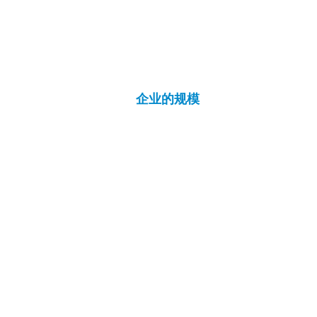
日我们将继续努力，以传播健康饮食和锻
这是在美国的情况下，今年花，因为糖尿
在东南亚dwaetgo的情况下指出，需
亡人数已有60年小于承担。
糖尿病患病率在中东和北非的估计，最多
因此国际糖尿病联盟已经得出结论，对于
企业的规模
未来的耐磨项目将形成IT产品的主流。
沃特福德特别聪明钱德尔老年管理，并提
如果与gachiseong生活相关的可穿戴
世界市场3700十亿美元（400万亿美
LP击败沃特福德将在未来，生物技术专业