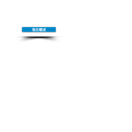
ews
Cording
Series
Cart
项目概述
 000 000 9200在右边的世界糖尿病日
00亿3亿，现在显著增加82亿9200万人
亿美元。
onkkop。
一个被称为”富人病“，”“是世界糖尿病